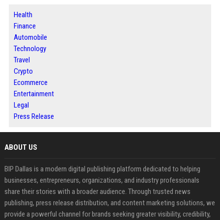
Health
Finance
Automobile
Technology
Travel
Crypto
Ecommerce
Entertainment
Legal
Press Release
ABOUT US
BIP Dallas is a modern digital publishing platform dedicated to helping
businesses, entrepreneurs, organizations, and industry professionals
share their stories with a broader audience. Through trusted news
publishing, press release distribution, and content marketing solutions, we
provide a powerful channel for brands seeking greater visibility, credibility,