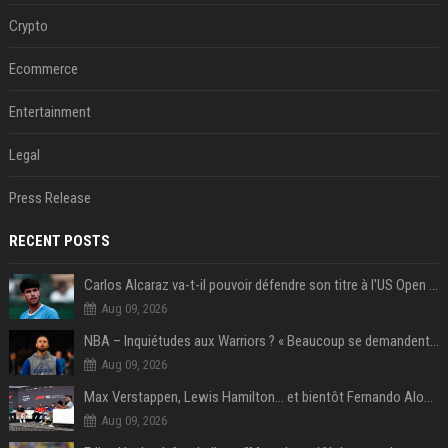
Crypto
Ecommerce
Entertainment
Legal
Press Release
RECENT POSTS
Carlos Alcaraz va-t-il pouvoir défendre son titre à l'US Open ? Steve Johnson répond
Aug 09, 2026
NBA – Inquiétudes aux Warriors ? « Beaucoup se demandent si l’état d’esprit de Stephen Curry pourrait évoluer »
Aug 09, 2026
Max Verstappen, Lewis Hamilton… et bientôt Fernando Alonso ? Le classement des pilotes les mieux payés en Formule 1 risque de changer !
Aug 09, 2026