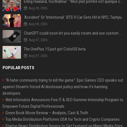
Erling Haaland, footballeur : "Mon plat préféré est quelque chose que je ne peux presque jamais manger. Mais je dois l'avouer, j'adore ça"
Aug 09, 2026
‘Accident’ Or ‘Intentional’: BTS V Car Gets Hit In NYC; Taehyung's Road Accident Sparks Concern Among Fans
Aug 09, 2026
ChatGPT could soon let you easily create and use custom WhatsApp stickers
Aug 07, 2026
The OnePlus 15 just got ColorOS beta
Aug 07, 2026
POPULAR POSTS
"A hater community trying to kill the game": Epic Games CEO speaks out
against Steam's forced AI disclosure policy and how it's harming
developers
Web Infomatrix Announces Free IT & SEO Summer Internship Program to
Empower Future Digital Professionals
Green Book Movie Review – Analysis, Cast & Truth
Top Media Distribution Platforms USA for Tech and Crypto Companies
Startup News Distribution Service to Get Featured on Major Media Sites