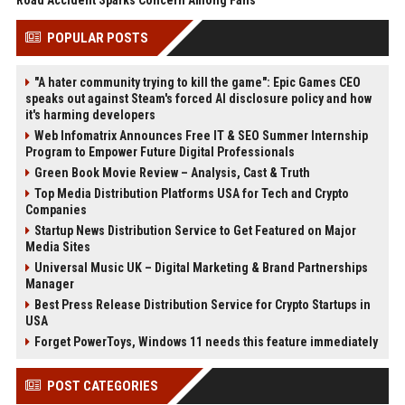
Road Accident Sparks Concern Among Fans
POPULAR POSTS
"A hater community trying to kill the game": Epic Games CEO
speaks out against Steam's forced AI disclosure policy and how
it's harming developers
Web Infomatrix Announces Free IT & SEO Summer Internship
Program to Empower Future Digital Professionals
Green Book Movie Review – Analysis, Cast & Truth
Top Media Distribution Platforms USA for Tech and Crypto
Companies
Startup News Distribution Service to Get Featured on Major
Media Sites
Universal Music UK – Digital Marketing & Brand Partnerships
Manager
Best Press Release Distribution Service for Crypto Startups in
USA
Forget PowerToys, Windows 11 needs this feature immediately
POST CATEGORIES