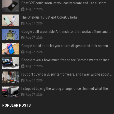
ChatGPT could soon let you easily create and use custom WhatsApp stickers
Aug 07, 2026
The OnePlus 15 just got ColorOS beta
Aug 07, 2026
Google built a portable AI translator that works offline, and you can build one too
Aug 07, 2026
Google could soon let you create AI-generated lock screen clocks on Android
Aug 07, 2026
Google reveals how much free space Chrome wants to install local AI models
Aug 07, 2026
I put off buying a 3D printer for years, and I was wrong about almost everything
Aug 07, 2026
I stopped buying the wrong charger once I learned what these names mean
Aug 07, 2026
POPULAR POSTS