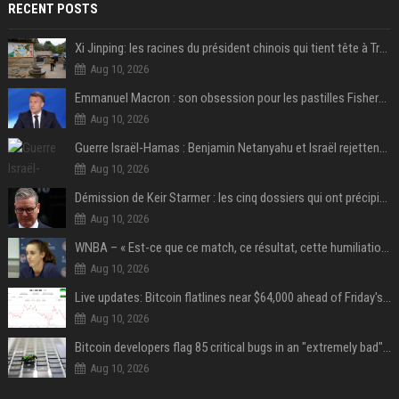
RECENT POSTS
Xi Jinping: les racines du président chinois qui tient tête à Trump
Aug 10, 2026
Emmanuel Macron : son obsession pour les pastilles Fisherman’s Friend à l’Élysée
Aug 10, 2026
Guerre Israël-Hamas : Benjamin Netanyahu et Israël rejettent le plan américain pour la paix à Gaza "tant que le Hamas ne sera pas véritablement désarmé"
Aug 10, 2026
Démission de Keir Starmer : les cinq dossiers qui ont précipité sa chute
Aug 10, 2026
WNBA – « Est-ce que ce match, ce résultat, cette humiliation vont briser Caitlin Clark pour le reste de la saison ? »
Aug 10, 2026
Live updates: Bitcoin flatlines near $64,000 ahead of Friday's jobs report
Aug 10, 2026
Bitcoin developers flag 85 critical bugs in an "extremely bad" situation
Aug 10, 2026