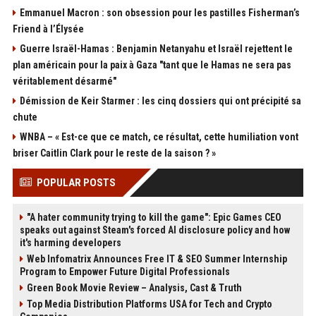
Emmanuel Macron : son obsession pour les pastilles Fisherman’s
Friend à l’Élysée
Guerre Israël-Hamas : Benjamin Netanyahu et Israël rejettent le
plan américain pour la paix à Gaza "tant que le Hamas ne sera pas
véritablement désarmé"
Démission de Keir Starmer : les cinq dossiers qui ont précipité sa
chute
WNBA – « Est-ce que ce match, ce résultat, cette humiliation vont
briser Caitlin Clark pour le reste de la saison ? »
POPULAR POSTS
"A hater community trying to kill the game": Epic Games CEO
speaks out against Steam's forced AI disclosure policy and how
it's harming developers
Web Infomatrix Announces Free IT & SEO Summer Internship
Program to Empower Future Digital Professionals
Green Book Movie Review – Analysis, Cast & Truth
Top Media Distribution Platforms USA for Tech and Crypto