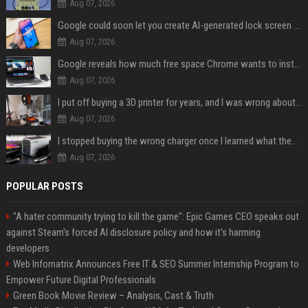
Aug 07, 2026
Google could soon let you create AI-generated lock screen clocks on Android
Aug 07, 2026
Google reveals how much free space Chrome wants to install local AI models
Aug 07, 2026
I put off buying a 3D printer for years, and I was wrong about almost everything
Aug 07, 2026
I stopped buying the wrong charger once I learned what these names mean
Aug 07, 2026
POPULAR POSTS
"A hater community trying to kill the game": Epic Games CEO speaks out
against Steam's forced AI disclosure policy and how it's harming
developers
Web Infomatrix Announces Free IT & SEO Summer Internship Program to
Empower Future Digital Professionals
Green Book Movie Review – Analysis, Cast & Truth