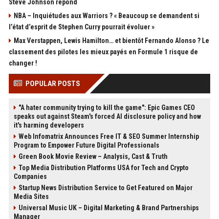
Steve Johnson répond
NBA – Inquiétudes aux Warriors ? « Beaucoup se demandent si
l’état d’esprit de Stephen Curry pourrait évoluer »
Max Verstappen, Lewis Hamilton… et bientôt Fernando Alonso ? Le
classement des pilotes les mieux payés en Formule 1 risque de
changer !
POPULAR POSTS
"A hater community trying to kill the game": Epic Games CEO
speaks out against Steam's forced AI disclosure policy and how
it's harming developers
Web Infomatrix Announces Free IT & SEO Summer Internship
Program to Empower Future Digital Professionals
Green Book Movie Review – Analysis, Cast & Truth
Top Media Distribution Platforms USA for Tech and Crypto
Companies
Startup News Distribution Service to Get Featured on Major
Media Sites
Universal Music UK – Digital Marketing & Brand Partnerships
Manager