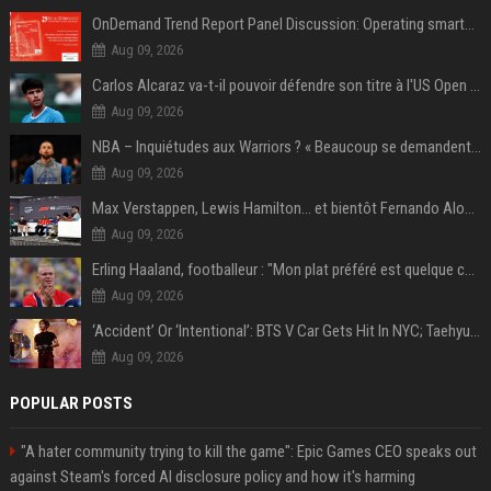
OnDemand Trend Report Panel Discussion: Operating smarter: using digital twins and AI to reshape urban infrastructure management
Aug 09, 2026
Carlos Alcaraz va-t-il pouvoir défendre son titre à l'US Open ? Steve Johnson répond
Aug 09, 2026
NBA – Inquiétudes aux Warriors ? « Beaucoup se demandent si l’état d’esprit de Stephen Curry pourrait évoluer »
Aug 09, 2026
Max Verstappen, Lewis Hamilton… et bientôt Fernando Alonso ? Le classement des pilotes les mieux payés en Formule 1 risque de changer !
Aug 09, 2026
Erling Haaland, footballeur : "Mon plat préféré est quelque chose que je ne peux presque jamais manger. Mais je dois l'avouer, j'adore ça"
Aug 09, 2026
‘Accident’ Or ‘Intentional’: BTS V Car Gets Hit In NYC; Taehyung's Road Accident Sparks Concern Among Fans
Aug 09, 2026
POPULAR POSTS
"A hater community trying to kill the game": Epic Games CEO speaks out
against Steam's forced AI disclosure policy and how it's harming