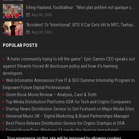
Erling Haaland, footballeur : "Mon plat préféré est quelque chose que je ne peux presque jamais manger. Mais je dois l'avouer, j'adore ça"
Aug 09, 2026
‘Accident’ Or ‘Intentional’: BTS V Car Gets Hit In NYC; Taehyung's Road Accident Sparks Concern Among Fans
Aug 09, 2026
POPULAR POSTS
"A hater community trying to kill the game": Epic Games CEO speaks out
against Steam's forced AI disclosure policy and how it's harming
developers
Web Infomatrix Announces Free IT & SEO Summer Internship Program to
Empower Future Digital Professionals
Green Book Movie Review – Analysis, Cast & Truth
Top Media Distribution Platforms USA for Tech and Crypto Companies
Startup News Distribution Service to Get Featured on Major Media Sites
Universal Music UK – Digital Marketing & Brand Partnerships Manager
Best Press Release Distribution Service for Crypto Startups in USA
Forget PowerToys, Windows 11 needs this feature immediately
Premium Crypto Press Release Distribution for Instant Media Coverage
Your experience on this site will be improved by allowing cookies