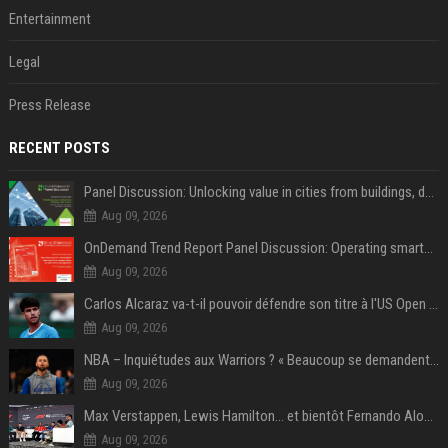
Entertainment
Legal
Press Release
RECENT POSTS
Panel Discussion: Unlocking value in cities from buildings, data and AI
Aug 09, 2026
OnDemand Trend Report Panel Discussion: Operating smarter: using digital twins and AI to reshape urban infrastructure management
Aug 09, 2026
Carlos Alcaraz va-t-il pouvoir défendre son titre à l'US Open ? Steve Johnson répond
Aug 09, 2026
NBA – Inquiétudes aux Warriors ? « Beaucoup se demandent si l’état d’esprit de Stephen Curry pourrait évoluer »
Aug 09, 2026
Max Verstappen, Lewis Hamilton… et bientôt Fernando Alonso ? Le classement des pilotes les mieux payés en Formule 1 risque de changer !
Aug 09, 2026