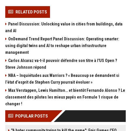
RELATED POSTS
Panel Discussion: Unlocking value in cities from buildings, data
and AI
OnDemand Trend Report Panel Discussion: Operating smarter:
using digital twins and AI to reshape urban infrastructure
management
Carlos Alcaraz va-t-il pouvoir défendre son titre à l'US Open ?
Steve Johnson répond
NBA – Inquiétudes aux Warriors ? « Beaucoup se demandent si
l’état d’esprit de Stephen Curry pourrait évoluer »
Max Verstappen, Lewis Hamilton… et bientôt Fernando Alonso ? Le
classement des pilotes les mieux payés en Formule 1 risque de
changer !
POPULAR POSTS
"A hater community trying to kill the game": Epic Games CEO