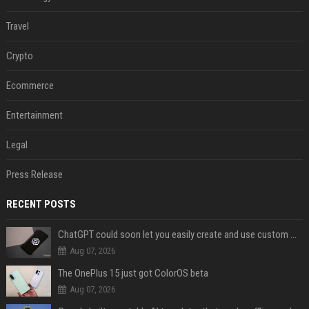
Travel
Crypto
Ecommerce
Entertainment
Legal
Press Release
RECENT POSTS
ChatGPT could soon let you easily create and use custom WhatsApp stickers
Aug 07, 2026
The OnePlus 15 just got ColorOS beta
Aug 07, 2026