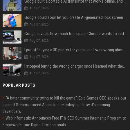
Google built a portable AI translator that works offline, and you can build one too
Aug 07, 2026
Google could soon let you create AI-generated lock screen clocks on Android
Aug 07, 2026
Google reveals how much free space Chrome wants to install local AI models
Aug 07, 2026
I put off buying a 3D printer for years, and I was wrong about almost everything
Aug 07, 2026
I stopped buying the wrong charger once I learned what these names mean
Aug 07, 2026
POPULAR POSTS
"A hater community trying to kill the game": Epic Games CEO speaks out
against Steam's forced AI disclosure policy and how it's harming
developers
Web Infomatrix Announces Free IT & SEO Summer Internship Program to
Empower Future Digital Professionals