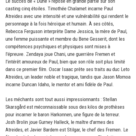
Le succès de « Dune » repose en grande partie sur son
casting cinq étoiles. Timothée Chalamet incarne Paul
Atreides avec une intensité et une vulnérabilité qui rendent le
personnage à la fois héroïque et humain. À ses côtés,
Rebecca Ferguson interprète Dame Jessica, la mère de Paul,
une femme puissante et membre du Bene Gesserit, dont les
compétences psychiques et physiques sont mises à
l'épreuve. Zendaya joue Chani, une guerrière Fremen et
l'intérêt amoureux de Paul, bien que son rôle soit plus limité
dans ce premier film. Oscar Isaac prête ses traits au duc Leto
Atreides, un leader noble et tragique, tandis que Jason Momoa
incarne Duncan Idaho, le mentor et ami fidèle de Paul.
Les méchants sont tout aussi impressionnants : Stellan
Skarsgård est méconnaissable sous des kilos de prothèses
pour incarner le baron Harkonnen, une figure de la terreur.
Josh Brolin joue Gurney Halleck, le maître d'armes des
Atreides, et Javier Bardem est Stilgar, le chef des Fremen. Le