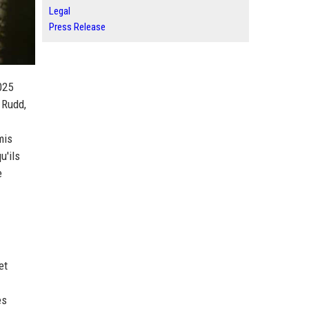
Legal
Press Release
025
 Rudd,
mis
u'ils
e
et
es