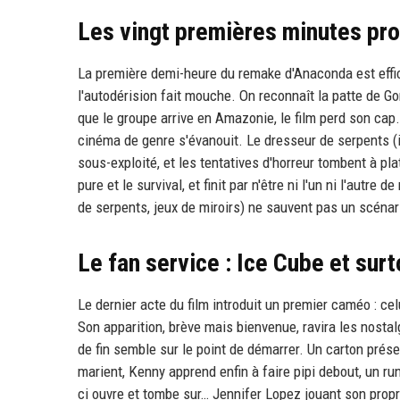
Les vingt premières minutes pr
La première demi-heure du remake d'Anaconda est effica
l'autodérision fait mouche. On reconnaît la patte de Go
que le groupe arrive en Amazonie, le film perd son cap.
cinéma de genre s'évanouit. Le dresseur de serpents (i
sous-exploité, et les tentatives d'horreur tombent à pl
pure et le survival, et finit par n'être ni l'un ni l'au
de serpents, jeux de miroirs) ne sauvent pas un scénar
Le fan service : Ice Cube et sur
Le dernier acte du film introduit un premier caméo : cel
Son apparition, brève mais bienvenue, ravira les nostalg
de fin semble sur le point de démarrer. Un carton prés
marient, Kenny apprend enfin à faire pipi debout, un ru
ci ouvre et tombe sur… Jennifer Lopez jouant son propr