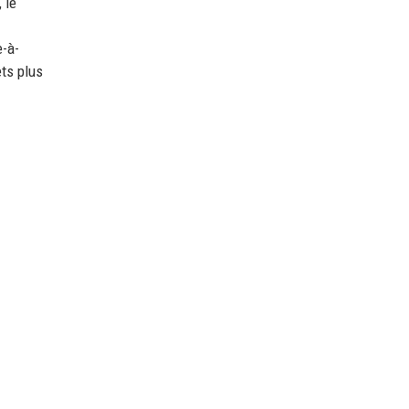
 le
e-à-
ets plus