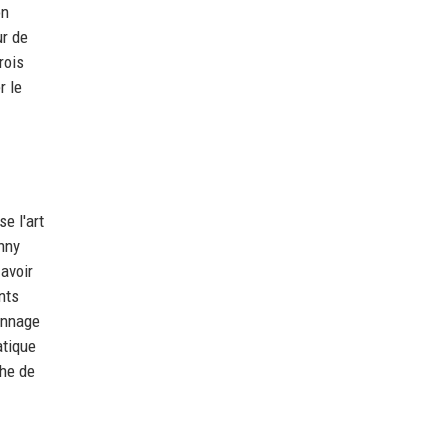
on
ur de
rois
r le
e l'art
nny
avoir
ents
onnage
atique
che de