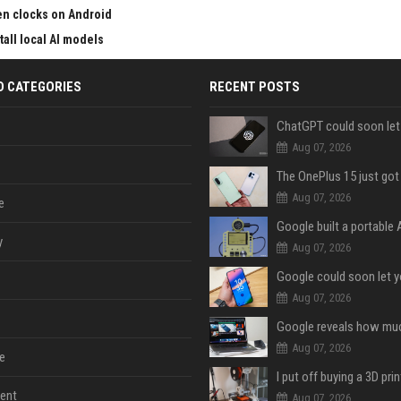
en clocks on Android
all local AI models
D CATEGORIES
RECENT POSTS
Aug 07, 2026
Aug 07, 2026
e
y
Aug 07, 2026
Aug 07, 2026
Aug 07, 2026
e
ent
Aug 07, 2026