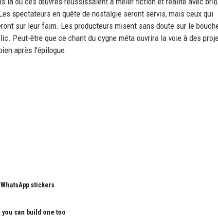
is là où ces œuvres réussissaient à mêler fiction et réalité avec brio,
Les spectateurs en quête de nostalgie seront servis, mais ceux qui
eront sur leur faim. Les producteurs misent sans doute sur le bouch
ublic. Peut-être que ce chant du cygne méta ouvrira la voie à des proj
bien après l'épilogue.
 WhatsApp stickers
nd you can build one too