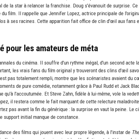
ral de la star à relancer la franchise. Doug s'évanouit de surprise. C
 film. Il rappelle que Jennifer Lopez, actrice principale de l'origin
os à ses racines. Cette apparition fait office de clin d'œil aux fans e
ité pour les amateurs de méta
nnales du cinéma. Il souffre d'un rythme inégal, d'un second acte l
nt, les vrais fans du film original y trouveront des clins d'œil savo
n'est pas totalement rempli, montre que les scénaristes avaient du c
 moments de pure comédie, notamment grâce à Paul Rudd et Jack Bla
qu'à l'accoutumée. Et Steve Zahn, fidèle à lui-même, vole la vedet
ez, il restera comme le fait marquant de cette relecture maladroit
artez pas avant la fin du générique : la surprise en vaut la peine. Le 
e support initial manque de constance.
nce des films qui jouent avec leur propre légende, à l'instar de
Th