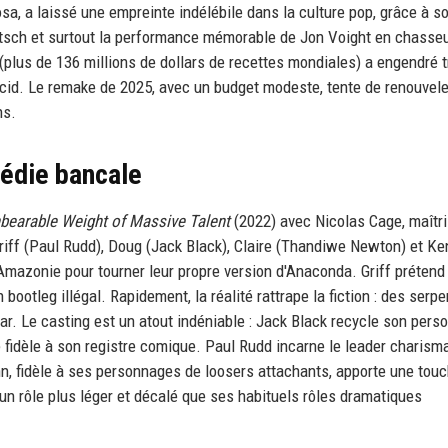
osa, a laissé une empreinte indélébile dans la culture pop, grâce à s
kitsch et surtout la performance mémorable de Jon Voight en chasse
(plus de 136 millions de dollars de recettes mondiales) a engendré t
acid. Le remake de 2025, avec un budget modeste, tente de renouvele
ns.
médie bancale
bearable Weight of Massive Talent
(2022) avec Nicolas Cage, maîtris
Griff (Paul Rudd), Doug (Jack Black), Claire (Thandiwe Newton) et Ke
Amazonie pour tourner leur propre version d'Anaconda. Griff prétend 
n bootleg illégal. Rapidement, la réalité rattrape la fiction : des serp
r. Le casting est un atout indéniable : Jack Black recycle son pers
te fidèle à son registre comique. Paul Rudd incarne le leader charism
n, fidèle à ses personnages de loosers attachants, apporte une tou
un rôle plus léger et décalé que ses habituels rôles dramatiques