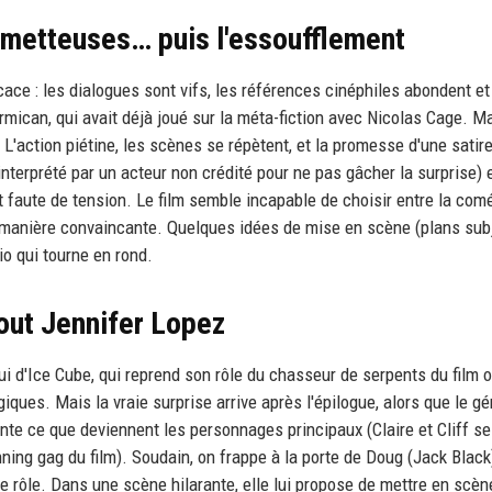
ometteuses… puis l'essoufflement
ce : les dialogues sont vifs, les références cinéphiles abondent et
rmican, qui avait déjà joué sur la méta-fiction avec Nicolas Cage. M
 L'action piétine, les scènes se répètent, et la promesse d'une satir
nterprété par un acteur non crédité pour ne pas gâcher la surprise) 
at faute de tension. Le film semble incapable de choisir entre la com
tre de manière convaincante. Quelques idées de mise en scène (plans sub
io qui tourne en rond.
tout Jennifer Lopez
ui d'Ice Cube, qui reprend son rôle du chasseur de serpents du film o
iques. Mais la vraie surprise arrive après l'épilogue, alors que le g
ente ce que deviennent les personnages principaux (Claire et Cliff se
nning gag du film). Soudain, on frappe à la porte de Doug (Jack Black)
e rôle. Dans une scène hilarante, elle lui propose de mettre en scèn