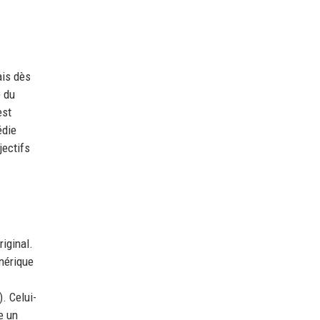
ais dès
e du
est
édie
jectifs
riginal.
énérique
. Celui-
e un