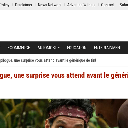
Policy
Disclaimer
News Network
Advertise With us
Contact
Subm
Y
ECOMMERCE
AUTOMOBILE
EDUCATION
ENTERTAINMENT
pilogue, une surprise vous attend avant le générique de fin!
ogue, une surprise vous attend avant le génér