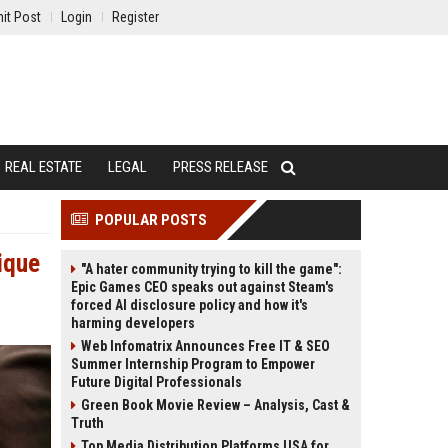
it Post
Login
Register
REAL ESTATE
LEGAL
PRESS RELEASE
POPULAR POSTS
ique
"A hater community trying to kill the game":
Epic Games CEO speaks out against Steam's
forced AI disclosure policy and how it's
harming developers
Web Infomatrix Announces Free IT & SEO
Summer Internship Program to Empower
Future Digital Professionals
Green Book Movie Review – Analysis, Cast &
Truth
Top Media Distribution Platforms USA for