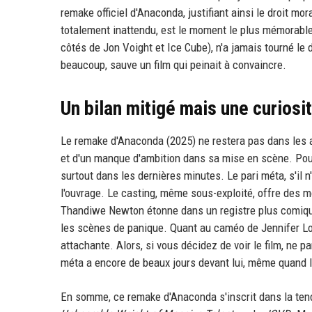
remake officiel d'Anaconda, justifiant ainsi le droit mo
totalement inattendu, est le moment le plus mémorable du
côtés de Jon Voight et Ice Cube), n'a jamais tourné le d
beaucoup, sauve un film qui peinait à convaincre.
Un bilan mitigé mais une curios
Le remake d'Anaconda (2025) ne restera pas dans les a
et d'un manque d'ambition dans sa mise en scène. Pourta
surtout dans les dernières minutes. Le pari méta, s'il 
l'ouvrage. Le casting, même sous-exploité, offre des
Thandiwe Newton étonne dans un registre plus comique 
les scènes de panique. Quant au caméo de Jennifer Lop
attachante. Alors, si vous décidez de voir le film, ne p
méta a encore de beaux jours devant lui, même quand l
En somme, ce remake d'Anaconda s'inscrit dans la tenda