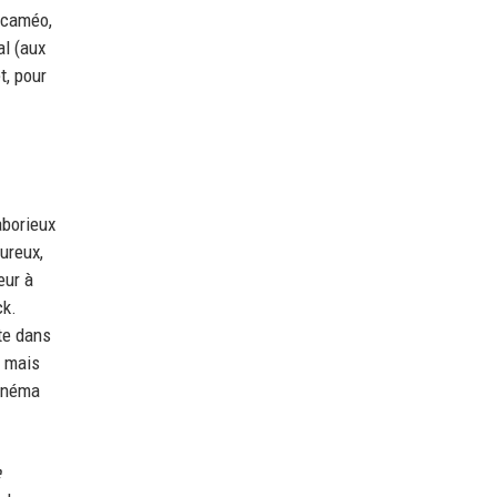
e caméo,
al (aux
t, pour
aborieux
ureux,
œur à
ck.
te dans
e mais
cinéma
e