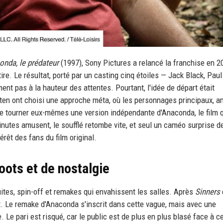
nda, le prédateur
(1997), Sony Pictures a relancé la franchise en 2
re. Le résultat, porté par un casting cinq étoiles — Jack Black, Paul
 pas à la hauteur des attentes. Pourtant, l'idée de départ était
ten ont choisi une approche méta, où les personnages principaux, a
de tourner eux-mêmes une version indépendante d'Anaconda, le film q
nutes amusent, le soufflé retombe vite, et seul un caméo surprise d
térêt des fans du film original.
oots et de nostalgie
uites, spin-off et remakes qui envahissent les salles. Après
Sinners
nt. Le remake d'Anaconda s'inscrit dans cette vague, mais avec une
. Le pari est risqué, car le public est de plus en plus blasé face à c