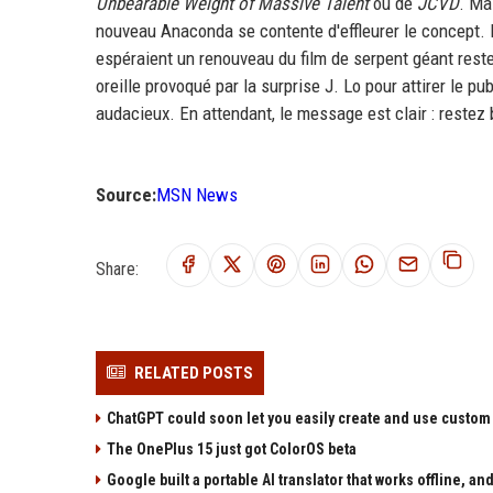
Unbearable Weight of Massive Talent
ou de
JCVD
. Ma
nouveau Anaconda se contente d'effleurer le concept. 
espéraient un renouveau du film de serpent géant rest
oreille provoqué par la surprise J. Lo pour attirer le p
audacieux. En attendant, le message est clair : restez 
Source:
MSN News
Share:
RELATED POSTS
ChatGPT could soon let you easily create and use custom
The OnePlus 15 just got ColorOS beta
Google built a portable AI translator that works offline, a