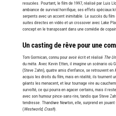
resucées. Pourtant, le film de 1997, réalisé par Luis Ll
ambiance de survival horrifique, ses effets spéciaux 
serpents avec un accent inimitable. Le succès du film 
suites directes en vidéo et un crossover avec Lake Pl
concept en le transposant dans une comédie de copai
Un casting de rêve pour une co
Tom Gormican, connu pour avoir écrit et réalisé
The Un
du méta. Avec Kevin Etten, il imagine un scénario où 
(Steve Zahn), quatre amis d'enfance, se retrouvent en 
acquis les droits du film, mais en réalité, ils tournent u
géants les menacent, et leur tournage vire au cauchema
survolté, ce qui pourra en agacer certains, mais il res
avec son humour pince-sans-rire, tandis que Steve Zah
tendresse. Thandiwe Newton, elle, surprend en jouant 
(
Westworld
,
Crash
).