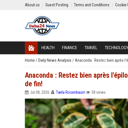
About us
Guest Posting
Terms and Conditions
Cookie 
HEALTH
FINANCE
TRAVEL
TECHNOLOG
Home
/
Daily News Analysis
/
Anaconda : Restez bien après l'é
Anaconda : Restez bien après l'épil
de fin!
Jul 08, 2026
Twila Rosenbaum
58 views