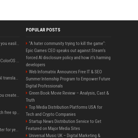
POPULAR POSTS
ChatGPT could soon let you easily create and use custom WhatsApp stickers
"A hater community trying to kill the game":
Epic Games CEO speaks out against Steam's
forced AI disclosure policy and how it's harming
The OnePlus 15 just got ColorOS beta
developers
Web Infomatrix Announces Free IT & SEO
Google built a portable AI translator that works offline, and you can build one too
Summer Internship Program to Empower Future
Digital Professionals
Green Book Movie Review – Analysis, Cast &
Google could soon let you create AI-generated lock screen clocks on Android
Truth
Top Media Distribution Platforms USA for
Google reveals how much free space Chrome wants to install local AI models
Tech and Crypto Companies
Startup News Distribution Service to Get
Featured on Major Media Sites
I put off buying a 3D printer for years, and I was wrong about almost everything
Universal Music UK – Digital Marketing &