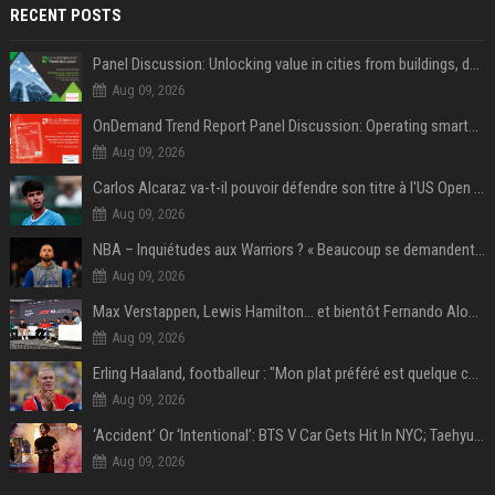
RECENT POSTS
Panel Discussion: Unlocking value in cities from buildings, data and AI
Aug 09, 2026
OnDemand Trend Report Panel Discussion: Operating smarter: using digital twins and AI to reshape urban infrastructure management
Aug 09, 2026
Carlos Alcaraz va-t-il pouvoir défendre son titre à l'US Open ? Steve Johnson répond
Aug 09, 2026
NBA – Inquiétudes aux Warriors ? « Beaucoup se demandent si l’état d’esprit de Stephen Curry pourrait évoluer »
Aug 09, 2026
Max Verstappen, Lewis Hamilton… et bientôt Fernando Alonso ? Le classement des pilotes les mieux payés en Formule 1 risque de changer !
Aug 09, 2026
Erling Haaland, footballeur : "Mon plat préféré est quelque chose que je ne peux presque jamais manger. Mais je dois l'avouer, j'adore ça"
Aug 09, 2026
‘Accident’ Or ‘Intentional’: BTS V Car Gets Hit In NYC; Taehyung's Road Accident Sparks Concern Among Fans
Aug 09, 2026