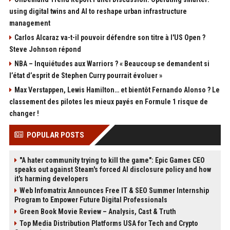
using digital twins and AI to reshape urban infrastructure
management
Carlos Alcaraz va-t-il pouvoir défendre son titre à l'US Open ?
Steve Johnson répond
NBA – Inquiétudes aux Warriors ? « Beaucoup se demandent si
l’état d’esprit de Stephen Curry pourrait évoluer »
Max Verstappen, Lewis Hamilton… et bientôt Fernando Alonso ? Le
classement des pilotes les mieux payés en Formule 1 risque de
changer !
POPULAR POSTS
"A hater community trying to kill the game": Epic Games CEO
speaks out against Steam's forced AI disclosure policy and how
it's harming developers
Web Infomatrix Announces Free IT & SEO Summer Internship
Program to Empower Future Digital Professionals
Green Book Movie Review – Analysis, Cast & Truth
Top Media Distribution Platforms USA for Tech and Crypto